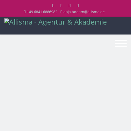
+49 6841 6886982
anja.boehm@allisma.de