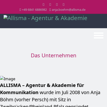
+49 6841 6886982
anja.boehm@allisma.de
Das Unternehmen
ALLISMA – Agentur & Akademie für
Kommunikation
wurde im Juli 2008 von Anja
Böhm (vorher Persch) mit Sitz in
Zweibrücken/Rheinland-Pfalz gegründet.